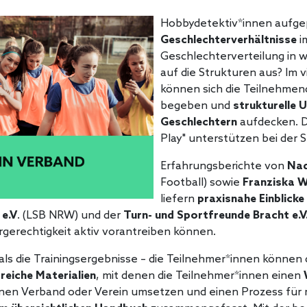
Hobbydetektiv*innen aufgep
Geschlechterverhältnisse
im
Geschlechterverteilung in w
auf die Strukturen aus? Im v
können sich die Teilnehmen
begeben und
strukturelle 
Geschlechtern
aufdecken. 
Play" unterstützen bei der 
Erfahrungsberichte von
Nad
Football) sowie
Franziska W
liefern
praxisnahe Einblicke
e.V
. (LSB NRW) und der
Turn- und Sportfreunde Bracht e.V
rgerechtigkeit aktiv vorantreiben können.
s die Trainingsergebnisse – die Teilnehmer*innen können da
freiche Materialien
, mit denen die Teilnehmer*innen einen
enen Verband oder Verein umsetzen und einen Prozess für 