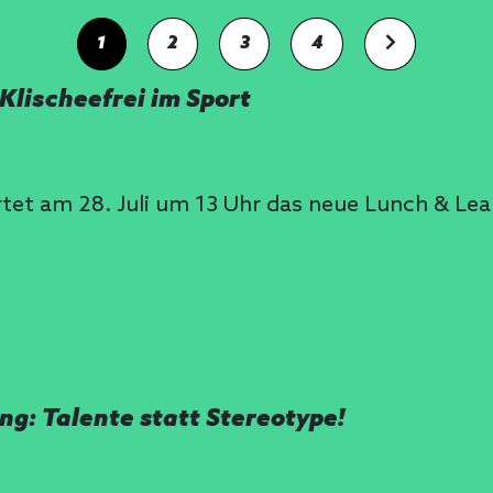
1
2
3
4
Klischeefrei im Sport
rtet am 28. Juli um 13 Uhr das neue Lunch & Le
ng: Talente statt Stereotype!