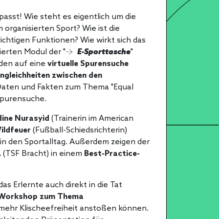
asst! Wie steht es eigentlich um die
 organisierten Sport? Wie ist die
ichtigen Funktionen? Wie wirkt sich das
ierten Modul der "
E-Sporttasche
"
den auf eine
virtuelle Spurensuche
Ungleichheiten zwischen den
Daten und Fakten zum Thema "Equal
Spurensuche.
ine Nurasyid
(Trainerin im American
ildfeuer
(Fußball-Schiedsrichterin)
in den Sportalltag. Außerdem zeigen der
.
(TSF Bracht) in einem
Best-Practice-
s Erlernte auch direkt in die Tat
Workshop zum Thema
mehr Klischeefreiheit anstoßen können.