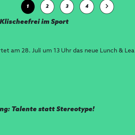
1
2
3
4
Klischeefrei im Sport
rtet am 28. Juli um 13 Uhr das neue Lunch & Le
ng: Talente statt Stereotype!