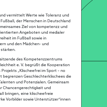
nd vermittelt Werte wie Toleranz und
er Fußball, der Menschen in Deutschland
Gemeinsames Ziel von kompetenzz und
orientierten Angeboten und medialer
eiheit im Fußball sowie in
dern und den Mädchen- und
 stärken.
orsitzende des Kompetenzzentrums
eichheit e. V. begrüßt die Kooperation
rojekts „Klischeefrei im Sport – no
rt begrenzen Geschlechterklischees die
n Talenten und Potenzialen. Gemeinsam
r Chancengerechtigkeit und
all bringen, eine klischeefreie
rke Vorbilder sowie Unterstützer*innen