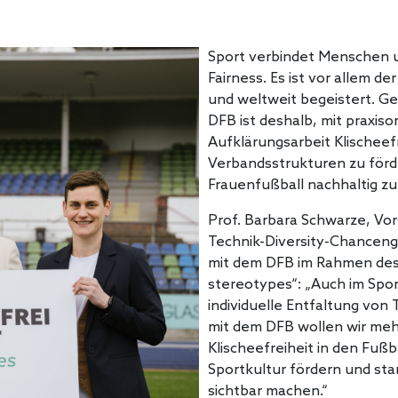
Sport verbindet Menschen u
Fairness. Es ist vor allem d
und weltweit begeistert. 
DFB ist deshalb, mit praxis
Aufklärungsarbeit Klischeefr
Verbandsstrukturen zu för
Frauenfußball nachhaltig zu
Prof. Barbara Schwarze, V
Technik-Diversity-Chancengl
mit dem DFB im Rahmen des P
stereotypes“: „Auch im Spo
individuelle Entfaltung vo
mit dem DFB wollen wir meh
Klischeefreiheit in den Fußb
Sportkultur fördern und sta
sichtbar machen.“