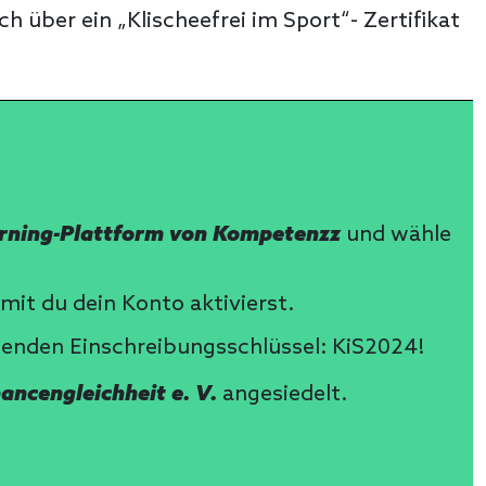
 über ein „Klischeefrei im Sport“- Zertifikat
rning-Plattform von Kompetenzz
und wähle
mit du dein Konto aktivierst.
lgenden
Einschreibungsschlüssel: KiS2024!
ncengleichheit e. V.
angesiedelt.