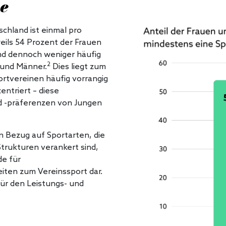
e
chland ist einmal pro
eweils 54 Prozent der Frauen
d dennoch weniger häufig
2
 und Männer.
Dies liegt zum
ortvereinen häufig vorrangig
ntriert – diese
d -präferenzen von Jungen
 Bezug auf Sportarten, die
trukturen verankert sind,
de für
ten zum Vereinssport dar.
ür den Leistungs- und